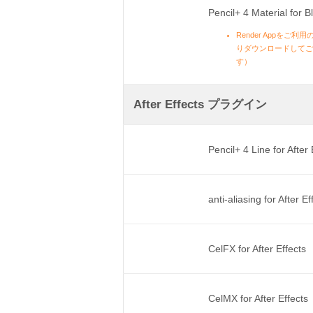
Pencil+ 4 Material for B
Render Appを
りダウンロードしてご利
す）
After Effects プラグイン
Pencil+ 4 Line for After
anti-aliasing for After E
CelFX for After Effects
CelMX for After Effects